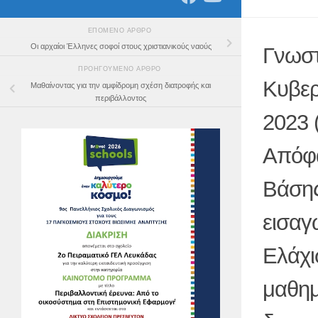
ΕΠΌΜΕΝΟ ΆΡΘΡΟ
Οι αρχαίοι Έλληνες σοφοί στους χριστιανικούς ναούς
Γνωστ
ΠΡΟΗΓΟΎΜΕΝΟ ΆΡΘΡΟ
Κυβερ
Μαθαίνοντας για την αμφίδρομη σχέση διατροφής και
περιβάλλοντος
2023 
Απόφα
Βάσης
εισαγ
Ελάχι
μαθημ