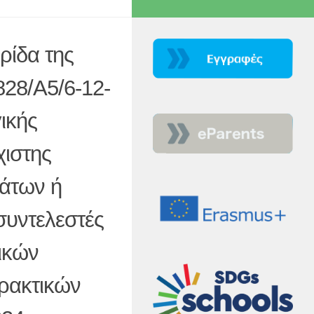
ρίδα της
828/Α5/6-12-
ικής
ιστης
μάτων ή
συντελεστές
ικών
ρακτικών