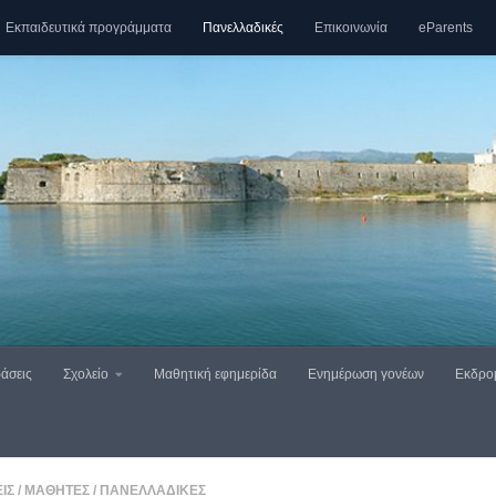
Εκπαιδευτικά προγράμματα
Πανελλαδικές
Επικοινωνία
eParents
άσεις
Σχολείο
Μαθητική εφημερίδα
Ενημέρωση γονέων
Εκδρο
ΙΣ
/
ΜΑΘΗΤΈΣ
/
ΠΑΝΕΛΛΑΔΙΚΈΣ