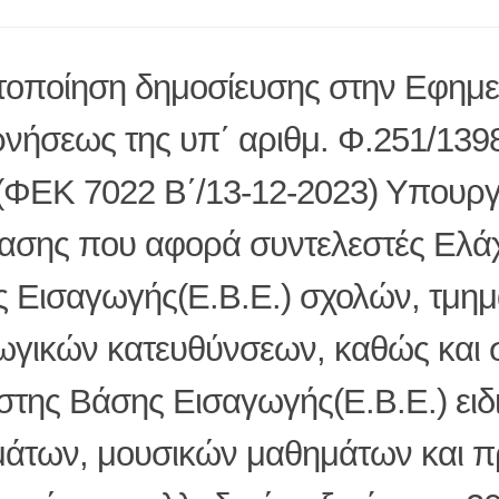
οποίηση δημοσίευσης στην Εφημε
νήσεως της υπ΄ αριθμ. Φ.251/139
(ΦΕΚ 7022 Β΄/13-12-2023) Υπουργ
σης που αφορά συντελεστές Ελάχ
 Εισαγωγής(Ε.Β.Ε.) σχολών, τμη
ωγικών κατευθύνσεων, καθώς και 
στης Βάσης Εισαγωγής(Ε.Β.Ε.) ειδ
άτων, μουσικών μαθημάτων και π