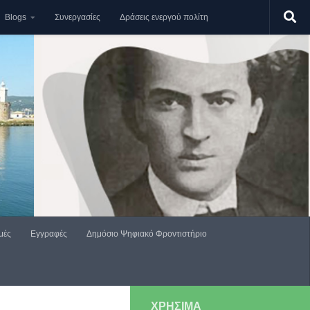
Blogs
Συνεργασίες
Δράσεις ενεργού πολίτη
μές
Εγγραφές
Δημόσιο Ψηφιακό Φροντιστήριο
ΧΡΗΣΙΜΑ