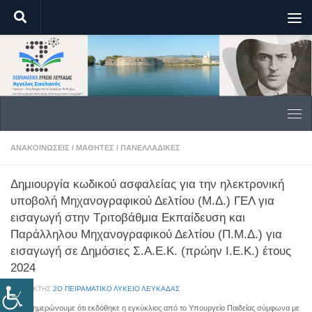
Skip to content
ΑΝΑΚΟΙΝΏΣΕΙΣ
/
ΜΑΘΗΤΈΣ
/
ΠΑΝΕΛΛΑΔΙΚΈΣ
Δημιουργία κωδικού ασφαλείας για την ηλεκτρονική
υποβολή Μηχανογραφικού Δελτίου (Μ.Δ.) ΓΕΛ για
εισαγωγή στην Τριτοβάθμια Εκπαίδευση και
Παράλληλου Μηχανογραφικού Δελτίου (Π.Μ.Δ.) για
εισαγωγή σε Δημόσιες Σ.Α.Ε.Κ. (πρώην Ι.Ε.Κ.) έτους
2024
ΣΥΝΤΆΚΤΗΣ
2Ο ΠΕΙΡΑΜΑΤΙΚΟ ΛΥΚΕΙΟ ΛΕΥΚΑΔΑΣ
Σας ενημερώνουμε ότι εκδόθηκε η εγκύκλιος από το Υπουργείο Παιδείας σύμφωνα με