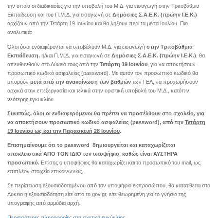
την οποία οι διαδικασίες για την υποβολή του Μ.Δ. για εισαγωγή στην Τριτοβάθμια
Εκπαίδευση και του Π.Μ.Δ. για εισαγωγή σε
Δημόσιες Σ.Α.Ε.Κ. (πρώην Ι.Ε.Κ.)
αρχίζουν από την Τετάρτη 19 Ιουνίου και θα λήξουν περί τα μέσα Ιουλίου. Πιο
αναλυτικά:
Όλοι όσοι ενδιαφέρονται να υποβάλουν Μ.Δ. για εισαγωγή
στην Τριτοβάθμια
Εκπαίδευση,
ή/και Π.Μ.Δ. για εισαγωγή σε
Δημόσιες Σ.Α.Ε.Κ. (πρώην Ι.Ε.Κ.)
, θα
απευθυνθούν στο Λύκειό τους από την
Τετάρτη 19 Ιουνίου
, για να αποκτήσουν
προσωπικό κωδικό ασφαλείας (password). Με αυτόν τον προσωπικό κωδικό θα
μπορούν
μετά από την ανακοίνωση των βαθμών
των ΓΕΛ, να προχωρήσουν
αρχικά στην επεξεργασία και τελικά στην οριστική υποβολή του Μ.Δ., κατόπιν
νεότερης εγκυκλίου.
Συνεπώς, όλοι οι ενδιαφερόμενοι θα πρέπει να προσέλθουν στο σχολείο, για
να αποκτήσουν προσωπικό κωδικό ασφαλείας (password), από την
Τετάρτη
19 Ιουνίου ως και την Παρασκευή 28 Ιουνίου
.
Επισημαίνουμε ότι το password δημιουργείται και καταχωρίζεται
αποκλειστικά ΑΠΟ ΤΟΝ ΙΔΙΟ τον υποψήφιο, καθώς είναι ΑΥΣΤΗΡΑ
προσωπικό.
Επίσης ο υποψήφιος θα καταχωρίζει και το προσωπικό του mail, ως
επιπλέον στοιχείο επικοινωνίας.
Σε περίπτωση εξουσιοδοτημένου από τον υποψήφιο εκπροσώπου, θα κατατίθεται στο
Λύκειο η εξουσιοδότηση είτε από το gov.gr, είτε θεωρημένη για το γνήσιο της
υπογραφής από αρμόδια αρχή.
Περισσότερες πληροφορίες στη σχετική εγκύκλιος