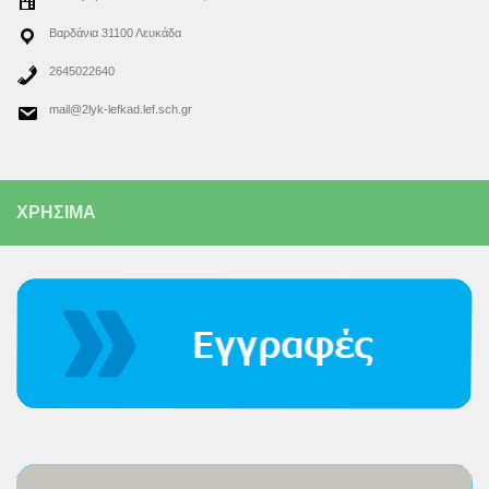
Βαρδάνια 31100 Λευκάδα
2645022640
mail@2lyk-lefkad.lef.sch.gr
ΧΡΗΣΙΜΑ