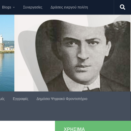
Blogs
Συνεργασίες
Δράσεις ενεργού πολίτη
μές
Εγγραφές
Δημόσιο Ψηφιακό Φροντιστήριο
ΧΡΗΣΙΜΑ