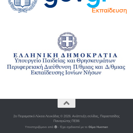
2o Πειραματικό Λύκειο Λευκάδας © 2026. Ανάπτυξη σελίδας, Παραστατίδης
Παναγιώτης ΠΕ86
Υποστηριζόμενο από
- Έχει σχεδιαστεί με το
Θέμα Ηueman