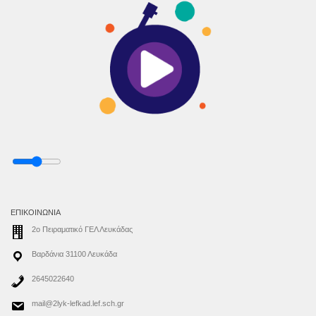
ΕΠΙΚΟΙΝΩΝΊΑ
2ο Πειραματικό ΓΕΛ Λευκάδας
Βαρδάνια 31100 Λευκάδα
2645022640
mail@2lyk-lefkad.lef.sch.gr