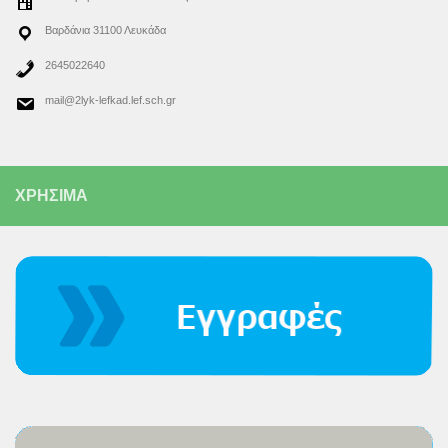
Βαρδάνια 31100 Λευκάδα
2645022640
mail@2lyk-lefkad.lef.sch.gr
ΧΡΗΣΙΜΑ