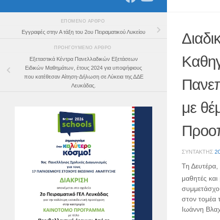
ΕΠΌΜΕΝΟ ΆΡΘΡΟ
Εγγραφές στην Α τάξη του 2ου Πειραματικού Λυκείου
Διαδι
ΠΡΟΗΓΟΎΜΕΝΟ ΆΡΘΡΟ
Καθηγ
Εξεταστικά Κέντρα Πανελλαδικών Εξετάσεων
Ειδικών Μαθημάτων, έτους 2024 για υποψήφιους
που κατέθεσαν Αίτηση-Δήλωση σε Λύκεια της ΔΔΕ
Πανεπ
Λευκάδας.
με θέ
Προοπ
ΣΥΝΤΆΚΤΗΣ
2
Τη Δευτέρα,
μαθητές και 
συμμετάσχου
στον τομέα 
Ιωάννη Βλα