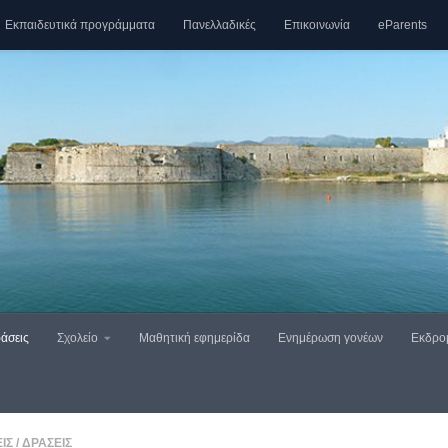
Εκπαιδευτικά προγράμματα
Πανελλαδικές
Επικοινωνία
eParents
άσεις
Σχολείο
Μαθητική εφημερίδα
Ενημέρωση γονέων
Εκδρο
ΙΣ
/
ΔΡΆΣΕΙΣ