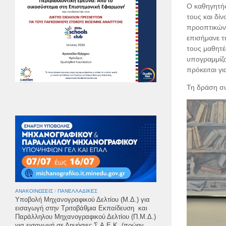
Ο καθηγητής
τους και δί
προοπτικών 
επισήμανε τ
τους μαθητέ
υπογραμμίζο
πρόκειται γ
Τη δράση συ
ΑΝΑΚΟΙΝΏΣΕΙΣ
/
ΠΑΝΕΛΛΑΔΙΚΈΣ
Υποβολή Μηχανογραφικού Δελτίου (Μ.Δ.) για
εισαγωγή στην Τριτοβάθμια Εκπαίδευση και
Παράλληλου Μηχανογραφικού Δελτίου (Π.Μ.Δ.)
για εισαγωγή σε Δημόσιες Σ.Α.Ε.Κ. (πρώην